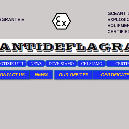
GCEANTI
AGRANTE E
EXPLOSI
EQUIPME
CERTIFIED
OTIZIE UTILI
NEWS
DOVE SIAMO
CHI SIAMO
CERTIF
NEWS
ONTACT US
OUR OFFICES
CERTIFICATE